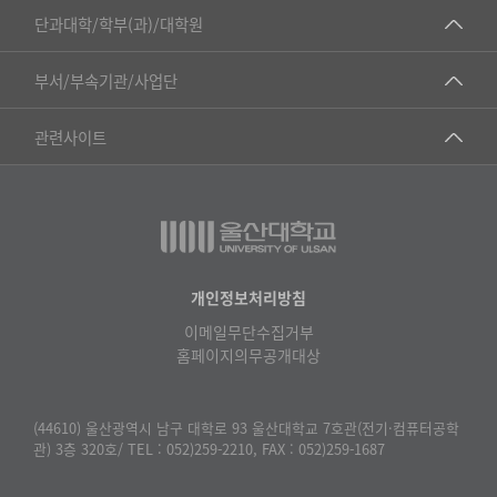
■인문대학
등
단과대학/학부(과)/대학원
록
▷국어국문학부
일,
공동기기센터
부서/부속기관/사업단
조
▷영어영문학과
공학교육혁신센터
회
건강가정지원센터
관련사이트
▷일본어·일본학과
수
과학영재교육원
교수협의회
로
▷중국어·중국학과
교무처교직팀
구
구내(경남)은행
▷프랑스어·프랑스학과
성
국어문화원
노동조합
된
▷스페인·중남미학과
표
국제교류처
생명윤리위원회
개인정보처리방침
▷역사·문화학과
기초과학연구소
이메일무단수집거부
온라인 기술거래 플랫폼
▷철학·상담학과
홈페이지의무공개대상
물리BK 미래혁신응집물질물리인재교육연구단
울산대신문
■사회과학대학
메이커스페이스
울산대학교 총동문회
(44610) 울산광역시 남구 대학로 93 울산대학교 7호관(전기·컴퓨터공학
▷사회과학부
관) 3층 320호/ TEL : 052)259-2210, FAX : 052)259-1687
미래기술혁신융합형인재양성센터
울산대학교병원
ㆍ경제학전공
반구대암각화유적보존연구소