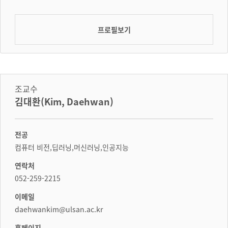
프로필보기
조교수
김대환(Kim, Daehwan)
전공
컴퓨터 비전,딥러닝,머신러닝,인공지능
연락처
052-259-2215
이메일
daehwankim@ulsan.ac.kr
홈페이지