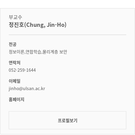
부교수
정진호(Chung, Jin-Ho)
전공
정보이론,연합학습,물리계층 보안
연락처
052-259-1644
이메일
jinho@ulsan.ac.kr
홈페이지
프로필보기