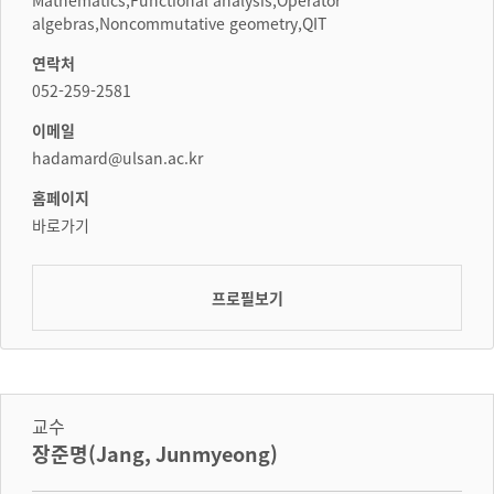
Mathematics,Functional analysis,Operator
algebras,Noncommutative geometry,QIT
연락처
052-259-2581
이메일
hadamard@ulsan.ac.kr
홈페이지
바로가기
프로필보기
교수
장준명(Jang, Junmyeong)