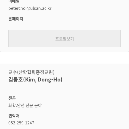
이메일
peterchoi@ulsan.ac.kr
홈페이지
프로필보기
교수(산학협력중점교원)
김동호(Kim, Dong-Ho)
전공
화학.안전 전문 분야
연락처
052-259-1247