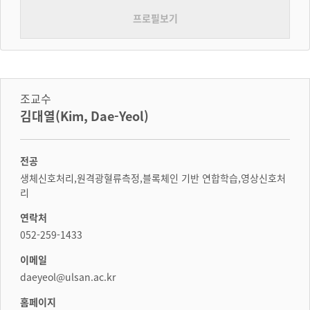
프로필보기
조교수
김대열(Kim, Dae-Yeol)
전공
생체신호처리,원격광혈류측정,블록체인 기반 연합학습,영상신호처
리
연락처
052-259-1433
이메일
daeyeol@ulsan.ac.kr
홈페이지