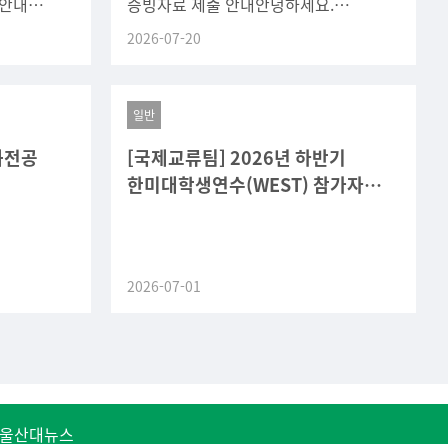
 안내
증빙자료 제출 안내안녕하세요.
시 배정된
SW중심대학사업단입니다.2026-1학기
2026-07-20
 바랍니다.
U-Point 활동실적 확인을 위해 아래와
같이 활동실적
일반
화전공
[국제교류팀] 2026년 하반기
한미대학생연수(WEST) 참가자
모집
2026-07-01
울산대뉴스