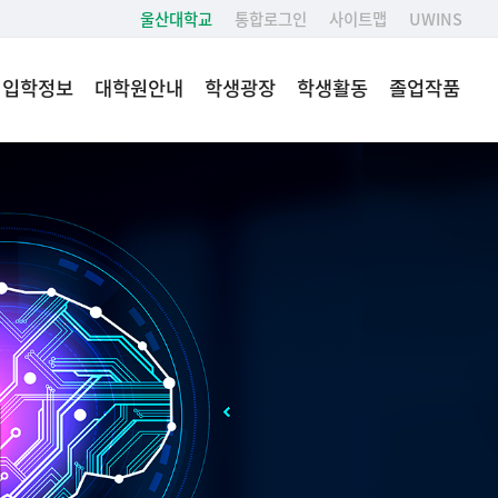
울산대학교
통합로그인
사이트맵
UWINS
입학정보
대학원안내
학생광장
학생활동
졸업작품