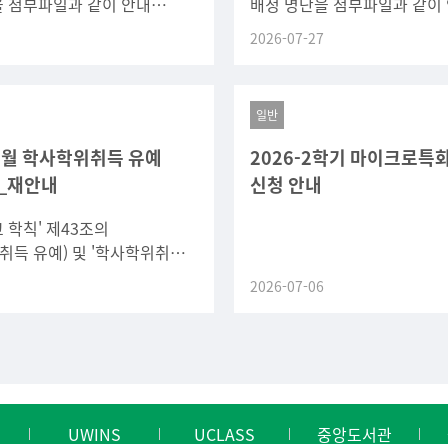
을 첨부파일과 같이 안내
배정 명단을 첨부파일과 같이
인 후 수강 신청 시 배정된
드립니다.확인 후 수강 신청 
2026-07-27
에 맞게 신청하기 바랍니다.
지도 교수님에 맞게 신청하기
일반
 8월 학사학위취득 유예
2026-2학기 마이크로특
_재안내
신청 안내
 학칙' 제43조의
취득 유예) 및 '학사학위취득
규정'에 의거하여, 2026년 8월
2026-07-06
의 학사학위취득 유예 신청을
 학사학위취득
UWINS
UCLASS
중앙도서관