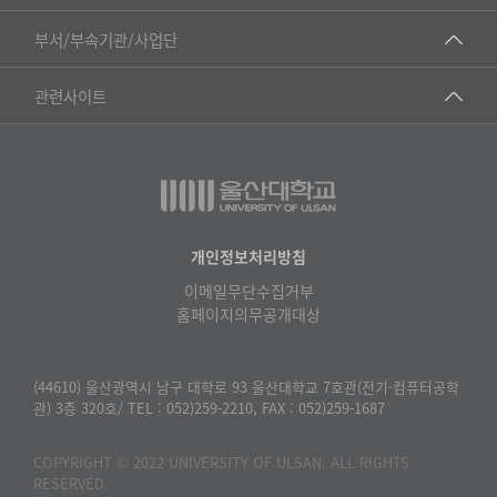
▷국어국문학부
공동기기센터
부서/부속기관/사업단
▷영어영문학과
공학교육혁신센터
건강가정지원센터
관련사이트
▷일본어·일본학과
과학영재교육원
교수협의회
▷중국어·중국학과
교무처교직팀
구내(경남)은행
▷프랑스어·프랑스학과
국어문화원
노동조합
▷스페인·중남미학과
국제교류처
생명윤리위원회
개인정보처리방침
▷역사·문화학과
기초과학연구소
이메일무단수집거부
온라인 기술거래 플랫폼
▷철학·상담학과
홈페이지의무공개대상
물리BK 미래혁신응집물질물리인재교육연구단
울산대신문
■사회과학대학
메이커스페이스
울산대학교 총동문회
(44610) 울산광역시 남구 대학로 93 울산대학교 7호관(전기·컴퓨터공학
▷사회과학부
관) 3층 320호/ TEL : 052)259-2210, FAX : 052)259-1687
미래기술혁신융합형인재양성센터
울산대학교병원
ㆍ경제학전공
반구대암각화유적보존연구소
COPYRIGHT © 2022 UNIVERSITY OF ULSAN. ALL RIGHTS
캠퍼스안전관리
ㆍ행정학전공
RESERVED.
보육교사교육원