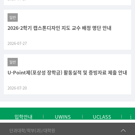
일반
2026-2학기 캡스톤디자인 지도 교수 배정 명단 안내
2026-07-27
일반
U-Point제(포상성 장학금) 활동실적 및 증빙자료 제출 안내
2026-07-20
입학안내
UWINS
UCLASS
중
■인문대학
단과대학/학부(과)/대학원