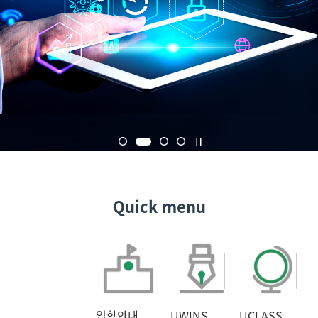
Quick menu
입학안내
UWINS
UCLASS